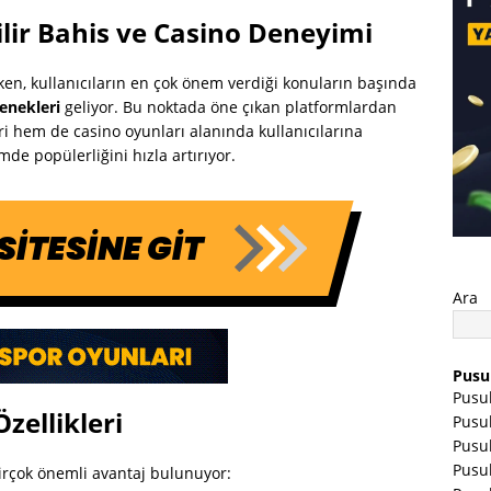
lir Bahis ve Casino Deneyimi
n, kullanıcıların en çok önem verdiği konuların başında
çenekleri
geliyor. Bu noktada öne çıkan platformlardan
i hem de casino oyunları alanında kullanıcılarına
e popülerliğini hızla artırıyor.
İTESİNE GİT
Ara
Pusul
Pusul
zellikleri
Pusul
Pusul
Pusul
irçok önemli avantaj bulunuyor: