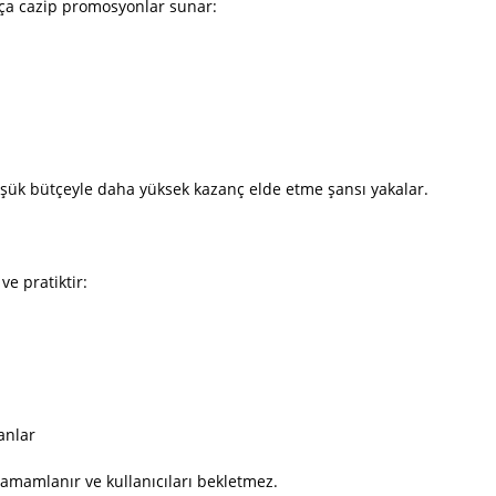
kça cazip promosyonlar sunar:
şük bütçeyle daha yüksek kazanç elde etme şansı yakalar.
ve pratiktir:
anlar
amamlanır ve kullanıcıları bekletmez.