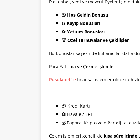
Pusulabet, yeni ve mevcut üyeler için oldu
🎁
Hoş Geldin Bonusu
♻️
Kayıp Bonusları
🔄
Yatırım Bonusları
🏆
Özel Turnuvalar ve Çekilişler
Bu bonuslar sayesinde kullanıcılar daha dü
Para Yatırma ve Çekme İşlemleri
Pusulabet’te
finansal işlemler oldukça hızlı 
💳 Kredi Kartı
🏦 Havale / EFT
💰 Papara, Kripto ve diğer dijital cüzd
Çekim işlemleri genellikle
kısa süre içinde
t