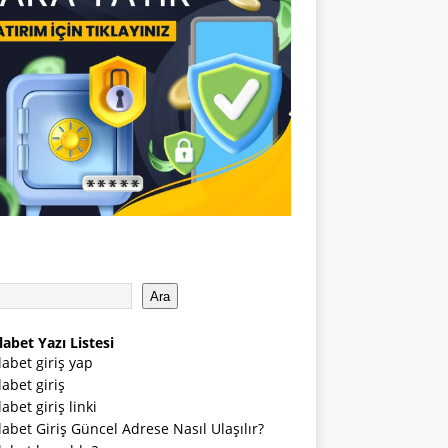
Ara
abet Yazı Listesi
abet giriş yap
abet giriş
abet giriş linki
abet Giriş Güncel Adrese Nasıl Ulaşılır?