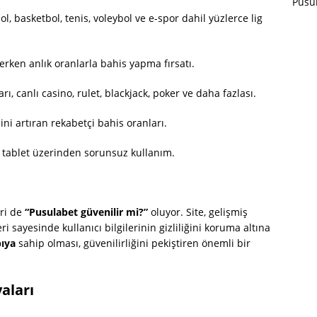
Pusul
l, basketbol, tenis, voleybol ve e-spor dahil yüzlerce lig
ken anlık oranlarla bahis yapma fırsatı.
rı, canlı casino, rulet, blackjack, poker ve daha fazlası.
ni artıran rekabetçi bahis oranları.
 tablet üzerinden sorunsuz kullanım.
iri de
“Pusulabet güvenilir mi?”
oluyor. Site, gelişmiş
eri sayesinde kullanıcı bilgilerinin gizliliğini koruma altına
pıya
sahip olması, güvenilirliğini pekiştiren önemli bir
aları