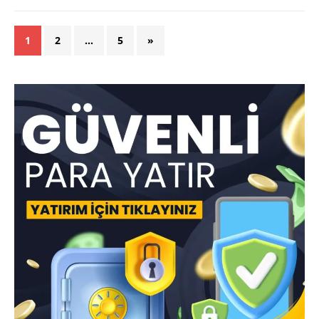
1
2
…
5
»