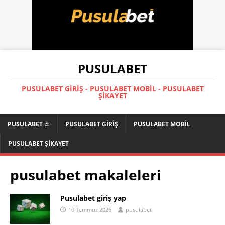
PUSULABET
PUSULABET GIRIŞ - PUSULABET MOBIL - PUSULABET
ŞIKAYET
PUSULABET ♧
PUSULABET GIRIŞ
PUSULABET MOBIL
PUSULABET ŞIKAYET
pusulabet
makaleleri
Pusulabet giriş yap
10 Temmuz 2026
pusulabet