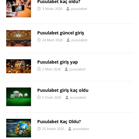
Pusulabet kaç oldu?
3 Nisan 2026
pusulabet
Pusulabet güncel giriş
24 Mart 2026
pusulabet
Pusulabet giriş yap
2 Mart 2026
pusulabet
Pusulabet giriş kaç oldu
5 Ocak 2026
pusulabet
Pusulabet Kaç Oldu?
25 Aralık 2025
pusulabet