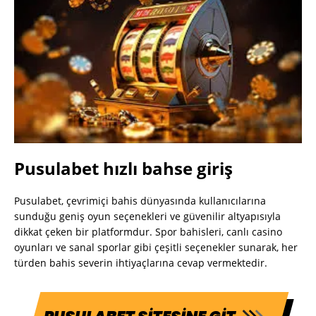
Pusulabet hızlı bahse giriş
Pusulabet, çevrimiçi bahis dünyasında kullanıcılarına
sunduğu geniş oyun seçenekleri ve güvenilir altyapısıyla
dikkat çeken bir platformdur. Spor bahisleri, canlı casino
oyunları ve sanal sporlar gibi çeşitli seçenekler sunarak, her
türden bahis severin ihtiyaçlarına cevap vermektedir.