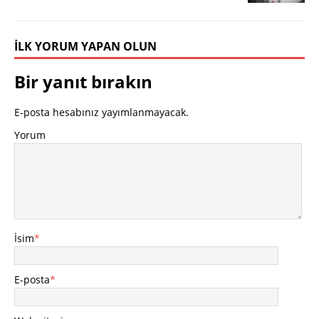
İLK YORUM YAPAN OLUN
Bir yanıt bırakın
E-posta hesabınız yayımlanmayacak.
Yorum
İsim
*
E-posta
*