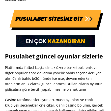
PUSULABET SİTESİNE GİT
Pusulabet güncel oyunlar sizlerle
Platformda futbol başta olmak üzere basketbol, tenis ve
diğer popüler spor dallarına yönelik bahis seçenekleri yer
alır. Canlı bahis bölümünde ise maç devam ederken
oranların anlık olarak güncellenmesi, kullanıcıların oyunun
gidişatına göre tercih yapabilmesine olanak tanır.
Casino tarafında slot oyunları, masa oyunları ve canlı
krupiyeli seçenekler öne çıkar. Canlı casino bölümü, gerçek
zamanlı oyun deneyimi sunarak kullanıcıya daha etkileşimli