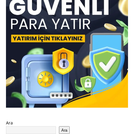
Ara
Ara