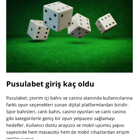
Pusulabet giriş kaç oldu
Pusulabet, çevrim içi bahis ve casino alanında kullanıcılarına
farklı oyun seçenekleri sunan dijital platformlardan biridir.
Spor bahisleri, canlı bahis, casino oyunları ve canlı casino
gibi kategorilerle geniş bir oyun yelpazesi sağlamayı
hedefler. Kullanıcı dostu arayüzü ve mobil uyumlu yapısı
sayesinde hem masaüstü hem de mobil cihazlardan erişim
imkânı sunar.